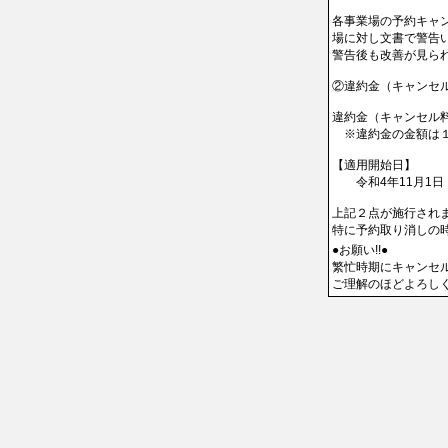
各事業場の予約キャ
場に対し文書で警告い
警告後も改善が見ら
②違約金（キャンセル
違約金（キャンセル
　※違約金の金額は
【適用開始日】

　　令和4年11月1
上記２点が施行されま
特に予約取り消しの
●お願い!!●

繁忙時期にキャンセ
ご理解のほどよろし