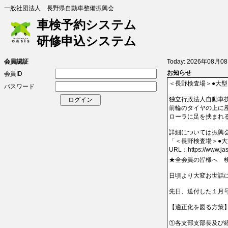
一般社団法人 長野県自動車整備振興会
車検予約システム
研修申込システム
会員認証
Today:
2026年08月08
お知らせ
会員ID
＜長野検査場＞●大型
パスワード
独立行政法人自動車
前輪のタイヤの上に
ローラに足を挟まれ
詳細については振興会
「＜長野検査場＞●大
★全会員の皆様へ　検
日頃より大変お世話に
先日、送付した１月号
【適正化を図る方策】
①各支部支部長及び経